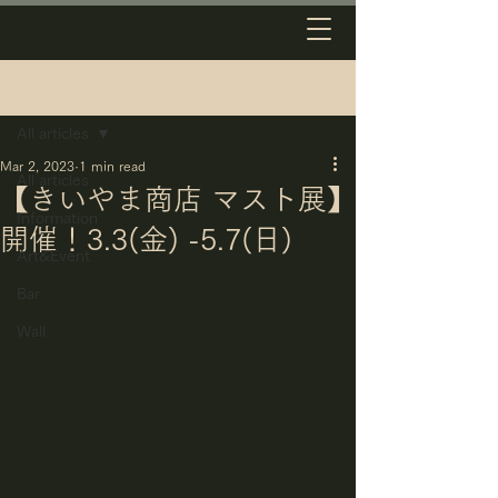
Post
All articles
Mar 2, 2023
1 min read
All articles
【きいやま商店 マスト展】
Information
開催！3.3(金) -5.7(日)
Art&Event
Bar
Wall