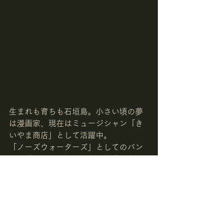
生まれも育ちも石垣島。小さい頃の夢
は漫画家、現在はミュージシャン「き
いやま商店」として活躍中。
「ノーズウォーターズ」としてのバン
ド活動もしており、今年は結成30年で
楽曲、ボーカル、ギターとその魅力を
発揮しています。
ミュージック以外のマストのもうひと
つの魅力は「画力」。インスタグラム
『俺のおうち時間』で人気のイラスト