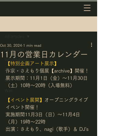
Post
All articles
Oct 30, 2024
1 min read
All articles
11月の営業日カレンダー
Information
【特別企画アート展示】
Art&Event
作家・さえもり個展【archive】開催！
展示期間：11月1日（金）〜11月30日
Bar
（土）10時〜20時（入場無料）
Wall
【イベント展開】
オープニングライブ
イベント開催！
実施期間11月3日（日）〜11月4日
（月）19時〜22時
出演：さえもり、nagi（歌手）＆ DJ's