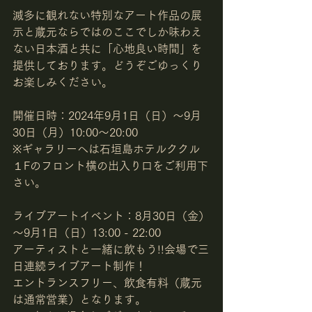
滅多に観れない特別なアート作品の展
示と蔵元ならではのここでしか味わえ
ない日本酒と共に「心地良い時間」を
提供しております。どうぞごゆっくり
お楽しみください。
開催日時：2024年9月1日（日）～9月
30日（月）10:00～20:00
※ギャラリーへは石垣島ホテルククル
１Fのフロント横の出入り口をご利用下
さい。
ライブアートイベント：8月30日（金）
～9月1日（日）13:00 - 22:00
アーティストと一緒に飲もう!!会場で三
日連続ライブアート制作！
エントランスフリー、飲食有料（蔵元
は通常営業）となります。