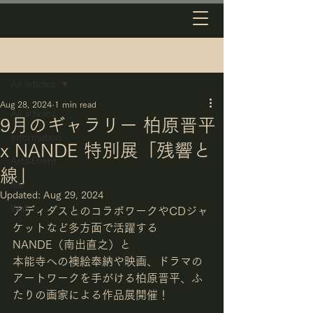
Post
All articles
Aug 28, 2024
1 min read
All articles
9月のギャラリー 柏原晋平
Information
x NANDE 特別展「残響と
Art&Event
線」
Bar
Updated:
Aug 29, 2024
Wall
アディダスとのコラボワークやCDジャ
ケットなど多方面で活躍する
NANDE（南出直之）と
本能寺への襖絵奉納や映画、ドラマの
アートワークを手がける柏原晋平、ふ
たりの画家による作品展開催！