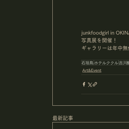
junkfoodgirl
写真展を開催！
ギャラリーは年中無休
石垣島
ホテルククル
吉川
Art&Event
最新記事