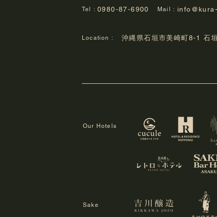
0980-87-6900
info@kura
Tel :
Mail :
ちゅらククル石垣島10周年記
城領
沖縄県石垣市美崎町8-1 石
Location :
念企画フォトコンテスト「あ
ゲー
なたの石垣島」入選作品展開
知ら
催
Our Hotels
Sake