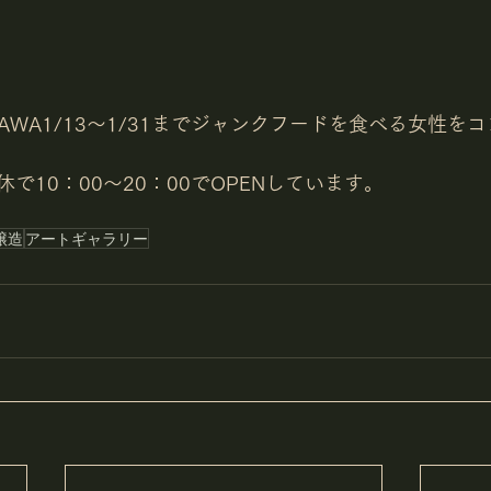
 in OKINAWA1/13～1/31までジャンクフードを食べる女
で10：00～20：00でOPENしています。
醸造
アートギャラリー