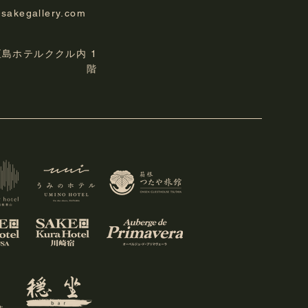
-sakegallery.com
明子LIVE「レディーナビ
垣島ホテルククル内 1
ション前夜祭」開催のお
階
せ