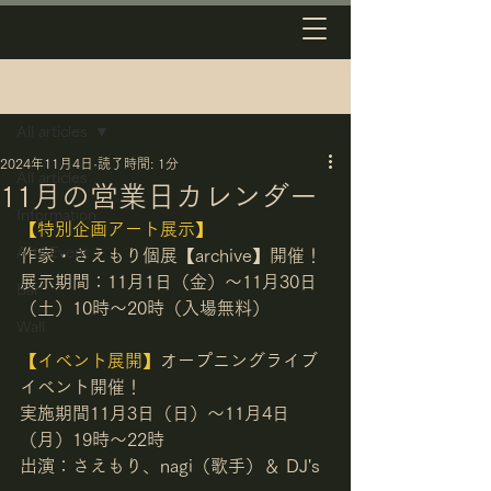
記事
All articles
2024年11月4日
読了時間: 1分
All articles
11月の営業日カレンダー
Information
【特別企画アート展示】
Art&Event
作家・さえもり個展【archive】開催！
展示期間：11月1日（金）〜11月30日
Bar
（土）10時〜20時（入場無料）
Wall
【イベント展開】
オープニングライブ
イベント開催！
実施期間11月3日（日）〜11月4日
（月）19時〜22時
出演：さえもり、nagi（歌手）＆ DJ's