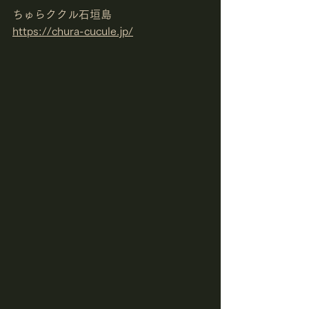
ちゅらククル石垣島
https://chura-cucule.jp/