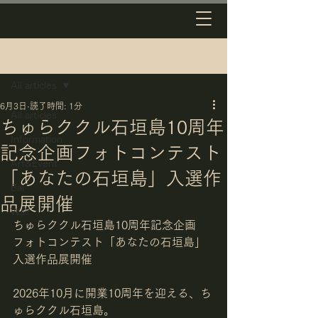
記事
All articles
6月3日
読了時間: 1分
All articles
ちゅらククル石垣島10周年
Information
記念企画フォトコンテスト
Art&Event
「あなたの石垣島」入選作
Bar
品展開催
Wall
ちゅらククル石垣島10周年記念企画
フォトコンテスト「あなたの石垣島」
入選作品展開催
2026年10月に開業10周年を迎える、ち
ゅらククル石垣島。