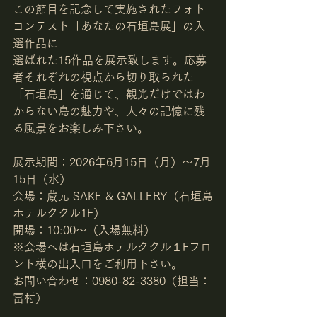
この節目を記念して実施されたフォト
コンテスト「あなたの石垣島展」の入
選作品に
選ばれた15作品を展示致します。応募
者それぞれの視点から切り取られた
「石垣島」を通じて、観光だけではわ
からない島の魅力や、人々の記憶に残
る風景をお楽しみ下さい。
展示期間：2026年6月15日（月）〜7月
15日（水）
会場：蔵元 SAKE & GALLERY（石垣島
ホテルククル1F）
開場：10:00〜（入場無料）
※会場へは石垣島ホテルククル１Fフロ
ント横の出入口をご利用下さい。
お問い合わせ：0980-82-3380（担当：
冨村）